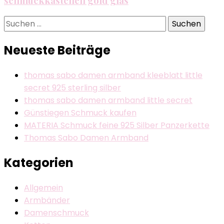
schmuckkästchen gold glas
Suchen
nach:
Neueste Beiträge
thomas sabo damen armband kleeblatt little
secret 925 sterling silber
thomas sabo damen armband little secret
Günstiegen Schmuck kaufen
MATERIA Schmuck feine 925 Silber Panzerkette
Thomas Sabo Damen Armband
Kategorien
Allgemein
Armbänder
Damenschmuck