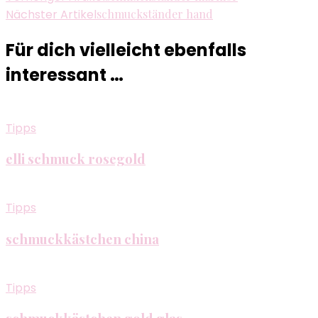
Nächster Artikel
schmuckständer hand
Für dich vielleicht ebenfalls
interessant …
Tipps
elli schmuck rosegold
Tipps
schmuckkästchen china
Tipps