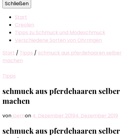
Schließen
Start
Creolen
Tipps zu Schmuck und Modeschmuck
Verschiedene Sorten von Ohrringen
Start
/
Tipps
/
schmuck aus pferdehaaren selber
machen
Tipps
schmuck aus pferdehaaren selber
machen
von
joern
on
4. Dezember 2019
4. Dezember 2019
schmuck aus pferdehaaren selber