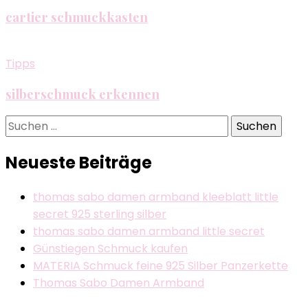
cartier schmuckkasten
Tipps
silberschmuck erkennen
Suchen
nach:
Neueste Beiträge
thomas sabo damen armband kleeblatt little
secret 925 sterling silber
thomas sabo damen armband little secret
Günstiegen Schmuck kaufen
MATERIA Schmuck feine 925 Silber Panzerkette
Thomas Sabo Damen Armband