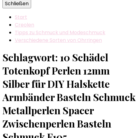
Schließen
Start
Creolen
Tipps zu Schmuck und Modeschmuck
Verschiedene Sorten von Ohrringen
Schlagwort:
10 Schädel
Totenkopf Perlen 12mm
Silber für DIY Halskette
Armbänder Basteln Schmuck
Metallperlen Spacer
Zwischenperlen Basteln
Schmuck F105