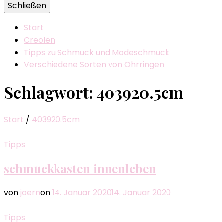
Schließen
Start
Creolen
Tipps zu Schmuck und Modeschmuck
Verschiedene Sorten von Ohrringen
Schlagwort:
403920.5cm
Start
/
403920.5cm
Tipps
schmuckkasten innenleben
von
joern
on
14. Januar 2020
14. Januar 2020
Tipps