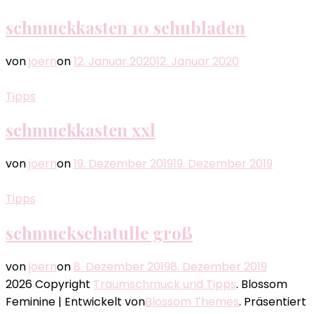
schmuckkasten 10 schubladen
von
joern
on
12. Januar 2020
12. Januar 2020
Tipps
schmuckkasten xxl
von
joern
on
19. Dezember 2019
19. Dezember 2019
Tipps
schmuckschatulle groß
von
joern
on
8. Dezember 2019
8. Dezember 2019
2026 Copyright
Traumschmuck und Tipps
.
Blossom
Feminine | Entwickelt von
Blossom Themes
. Präsentiert